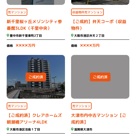
収益物件売マンション
売マンション
新千里桜ヶ丘メゾンシティ参
【ご成約】弁天コーポ（収益
番館3LDK（千里中央）
物件）
豊中市新千里東町2丁目
大阪市港区弁天２丁目
××××
××××
万円
万円
価格
価格
ご成約済
ご成約済
売マンション
売マンション
【ご成約済】クレアホームズ
大津市内中古マンション【ご
朝潮橋アリーナ4LDK
成約済】
大阪市港区池島１丁目
滋賀県大津市