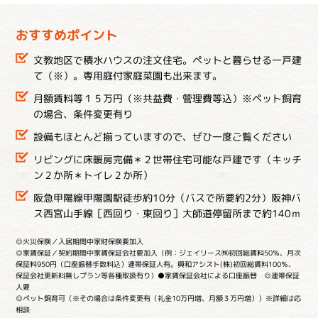
おすすめポイント
文教地区で積水ハウスの注文住宅。ペットと暮らせる一戸建
て（※）。専用庭付家庭菜園も出来ます。
月額賃料等１５万円（※共益費・管理費等込）※ペット飼育
の場合、条件変更有り
設備もほとんど揃っていますので、ぜひ一度ご覧ください
リビングに床暖房完備＊２世帯住宅可能な戸建です（キッチ
ン２か所＊トイレ２か所）
阪急甲陽線甲陽園駅徒歩約10分（バスで所要約2分）阪神バ
ス西宮山手線［西回り・東回り］大師道停留所まで約140ｍ
◎火災保険／入居期間中家財保険要加入
◎家賃保証／契約期間中家賃保証会社要加入（例：ジェイリース㈱初回総賃料50％、月次
保証料950円（口座振替手数料込）連帯保証人有。興和アシスト(株)初回総賃料100％、
保証会社更新料無しプラン等各種取扱有り）●家賃保証会社による口座振替 ◎連帯保証
人要
◎ペット飼育可（※その場合は条件変更有（礼金10万円増、月額３万円増））※詳細は応
相談