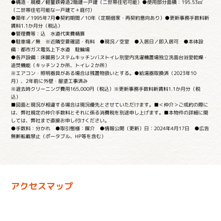
●構造・規模／軽量鉄骨造2階建一戸建（二世帯住宅可能）●使用部分面積：195.53㎡
（二世帯住宅可能な一戸建て＋庭付）
●築年／1995年7月●契約期間／10年（定期借家・再契約意向あり）●更新事務手数料新
賃料1.1か月分（税込）
●管理費等：込 水道代実費精算
●駐車場／無 ※近隣空要確認・有料 ●現況／空室 ●入居日／即入居可 ●本体設
備：都市ガス電気上下水道 駐輪場
●各戸設備：床暖房システムキッチンバストイレ別室内洗濯機置場独立洗面台浴室乾燥・
追焚機能（キッチン２か所、トイレ２か所）
※エアコン・照明器具がある場合は残置物扱いとする。●給湯器取換済（2023年10
月）、2年前に外壁・屋塗工事済み
※退去時クリーニング費用165,000円（税込）※更新事務手数料新賃料1.1か月分（税
込）
■図面と現況が相違する場合は現況優先とさせていただけます。■＜仲介＞ご成約の際に
は、弊社規定の仲介手数料とそれに係る消費税を別途申し上げます。■本物件の詳細に関
しては、弊社まで直接お申し付けください。
●手数料：分かれ ●取引態様：媒介 ●情報公開（更新）日：2024年4月17日 ●広告
無断転載禁止（ポータブル、HP等を含む）
アクセスマップ