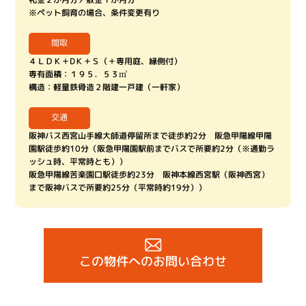
※ペット飼育の場合、条件変更有り
間取
４ＬＤＫ＋DＫ＋Ｓ（＋専用庭、縁側付）
専有面積：１９５．５３㎡
構造：軽量鉄骨造２階建一戸建（一軒家）
交通
阪神バス西宮山手線大師道停留所まで徒歩約2分 阪急甲陽線甲陽
園駅徒歩約10分（阪急甲陽園駅前までバスで所要約2分（※通勤ラ
ッシュ時、平常時とも））
阪急甲陽線苦楽園口駅徒歩約23分 阪神本線西宮駅（阪神西宮）
まで阪神バスで所要約25分（平常時約19分））
この物件へのお問い合わせ