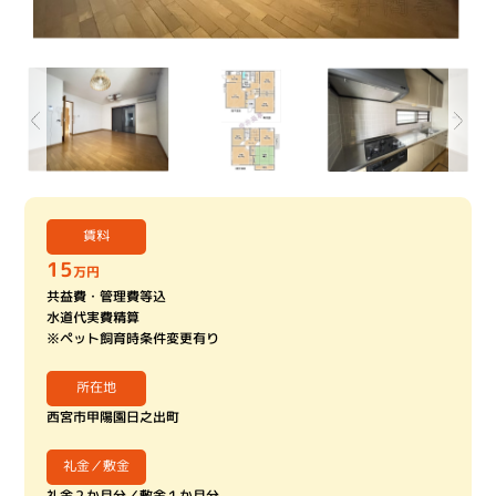
賃料
15
万円
共益費・管理費等込
水道代実費精算
※ペット飼育時条件変更有り
所在地
西宮市甲陽園日之出町
礼金／敷金
礼金２か月分／敷金１か月分